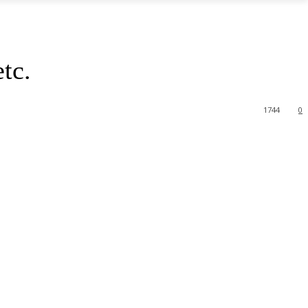
tc.
1744
0