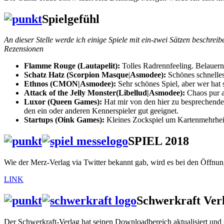
Spielgefühl
An dieser Stelle werde ich einige Spiele mit ein-zwei Sätzen beschreib
Rezensionen
Flamme Rouge (Lautapelit):
Tolles Radrennfeeling. Belauern
Schatz Hatz (Scorpion Masque
|
Asmodee):
Schönes schnelles
Ethnos (CMON|Asmodee):
Sehr schönes Spiel, aber wer hat s
Attack of the Jelly Monster(Libellud|Asmodee):
Chaos pur am
Luxor (Queen Games):
Hat mir von den hier zu besprechende
den ein oder anderen Kennerspieler gut geeignet.
Startups (Oink Games):
Kleines Zockspiel um Kartenmehrheit
SPIEL 2018
Wie der Merz-Verlag via Twitter bekannt gab, wird es bei den Öffnung
LINK
Schwerkraft Ver
Der Schwerkraft-Verlag hat seinen Downloadbereich aktualisiert und s