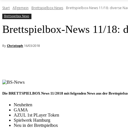
Start
Allgemein
Brettspielbox News
Brettspielbox-News 11/18: diverse Nac
Brettspielbox News
Brettspielbox-News 11/18: d
By
Christoph
16/03/2018
Facebook
X
Pinterest
WhatsApp
Die
BRETTSPIELBOX News 11/2018
mit folgenden News aus der Brettspielsz
Neuheiten
GAMA
AZUL 1st PLayer Token
Spielwerk Hamburg
Neu in der Brettspielbox