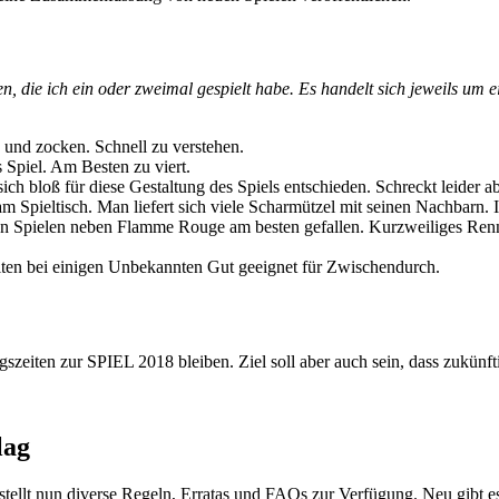
en, die ich ein oder zweimal gespielt habe. Es handelt sich jeweils um 
 und zocken. Schnell zu verstehen.
 Spiel. Am Besten zu viert.
ich bloß für diese Gestaltung des Spiels entschieden. Schreckt leider ab
 Spieltisch. Man liefert sich viele Scharmützel mit seinen Nachbarn. I
n Spielen neben Flamme Rouge am besten gefallen. Kurzweiliges Rennsp
en bei einigen Unbekannten Gut geeignet für Zwischendurch.
szeiten zur SPIEL 2018 bleiben. Ziel soll aber auch sein, dass zukünft
lag
tellt nun diverse Regeln, Erratas und FAQs zur Verfügung. Neu gibt es 