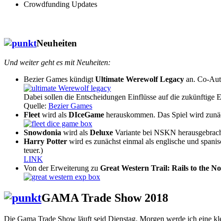
Crowdfunding Updates
Neuheiten
Und weiter geht es mit Neuheiten:
Bezier Games kündigt
Ultimate Werewolf Legacy
an. Co-Auto
Dabei sollen die Entscheidungen Einflüsse auf die zukünftige 
Quelle:
Bezier Games
Fleet
wird als
DIceGame
herauskommen. Das Spiel wird zunäc
Snowdonia
wird als
Deluxe
Variante bei NSKN herausgebrach
Harry Potter
wird es zunächst einmal als englische und spanisc
teuer.)
LINK
Von der Erweiterung zu
Great Western Trail: Rails to the N
GAMA Trade Show 2018
Die Gama Trade Show läuft seid Dienstag. Morgen werde ich eine kl