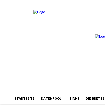
Samstag, August 8, 2026
Anmelden / Beitreten
STARTSEITE
DATENPOOL
LINKS
DIE BRETTS