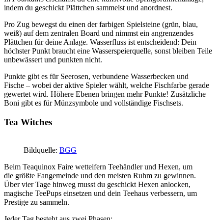
indem du geschickt Plättchen sammelst und anordnest.
Pro Zug bewegst du einen der farbigen Spielsteine (grün, blau,
weiß) auf dem zentralen Board und nimmst ein angrenzendes
Plättchen für deine Anlage. Wasserfluss ist entscheidend: Dein
höchster Punkt braucht eine Wasserspeierquelle, sonst bleiben Teile
unbewässert und punkten nicht.
Punkte gibt es für Seerosen, verbundene Wasserbecken und
Fische – wobei der aktive Spieler wählt, welche Fischfarbe gerade
gewertet wird. Höhere Ebenen bringen mehr Punkte! Zusätzliche
Boni gibt es für Münzsymbole und vollständige Fischsets.
Tea Witches
Bildquelle:
BGG
Beim Teaquinox Faire wetteifern Teehändler und Hexen, um
die größte Fangemeinde und den meisten Ruhm zu gewinnen.
Über vier Tage hinweg musst du geschickt Hexen anlocken,
magische TeePups einsetzen und dein Teehaus verbessern, um
Prestige zu sammeln.
Jeder Tag besteht aus zwei Phasen: