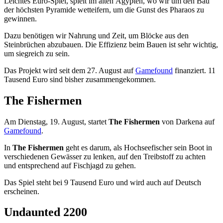
Leichtes Euro-Spiel, spielt im alten Ägypten, wo wir um den Bau
der höchsten Pyramide wetteifern, um die Gunst des Pharaos zu
gewinnen.
Dazu benötigen wir Nahrung und Zeit, um Blöcke aus den
Steinbrüchen abzubauen. Die Effizienz beim Bauen ist sehr wichtig,
um siegreich zu sein.
Das Projekt wird seit dem 27. August auf
Gamefound
finanziert. 11
Tausend Euro sind bisher zusammengekommen.
The Fishermen
Am Dienstag, 19. August, startet
The Fishermen
von Darkena auf
Gamefound
.
In
The Fishermen
geht es darum, als Hochseefischer sein Boot in
verschiedenen Gewässer zu lenken, auf den Treibstoff zu achten
und entsprechend auf Fischjagd zu gehen.
Das Spiel steht bei 9 Tausend Euro und wird auch auf Deutsch
erscheinen.
Undaunted 2200