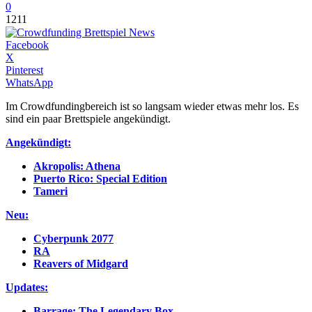
0
1211
Facebook
X
Pinterest
WhatsApp
Im Crowdfundingbereich ist so langsam wieder etwas mehr los. Es
sind ein paar Brettspiele angekündigt.
Angekündigt:
Akropolis: Athena
Puerto Rico: Special Edition
Tameri
Neu:
Cyberpunk 2077
RA
Reavers of Midgard
Updates:
Barrage: The Legendary Box