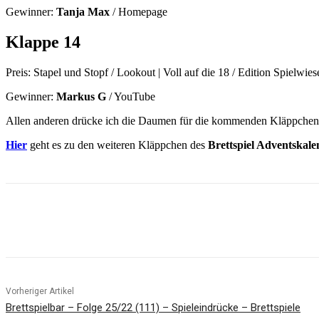
Gewinner:
Tanja Max
/ Homepage
Klappe 14
Preis: Stapel und Stopf / Lookout | Voll auf die 18 / Edition Spielwies
Gewinner:
Markus G
/ YouTube
Allen anderen drücke ich die Daumen für die kommenden Kläppchen
Hier
geht es zu den weiteren Kläppchen des
Brettspiel Adventskale
Facebook
X
Pinterest
WhatsApp
Vorheriger Artikel
Brettspielbar – Folge 25/22 (111) – Spieleindrücke – Brettspiele