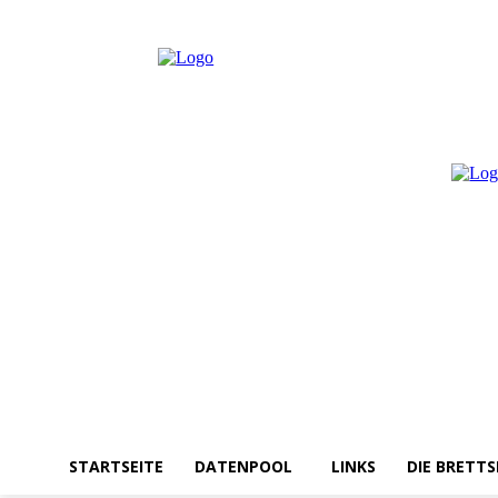
Donnerstag, August 6, 2026
Anmelden / Beitreten
STARTSEITE
DATENPOOL
LINKS
DIE BRETTS