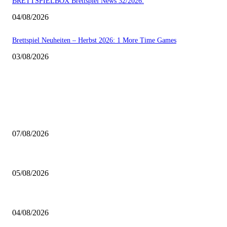
BRETTSPIELBOX Brettspiel News 32/2026:
04/08/2026
Brettspiel Neuheiten – Herbst 2026: 1 More Time Games
03/08/2026
AUS DER REDAKTION
Video – Brettspiel News vom 07. August 2026
07/08/2026
Brettspiel Kolumne – Out of the Box: Ersteindruck von Brettspielen
05/08/2026
BRETTSPIELBOX Brettspiel News 32/2026:
04/08/2026
BELIEBTE BEITRÄGE