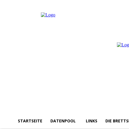
Freitag, August 7, 2026
Anmelden / Beitreten
STARTSEITE
DATENPOOL
LINKS
DIE BRETTS