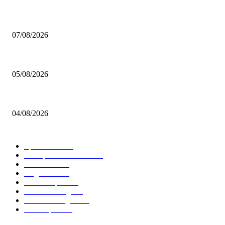
Video – Brettspiel News vom 07. August 2026
07/08/2026
Brettspiel Kolumne – Out of the Box: Ersteindruck von Brettspielen
05/08/2026
BRETTSPIELBOX Brettspiel News 32/2026:
04/08/2026
BELIEBTE KATEGORIEN
Spielevent
1367
Brettspielbox News
1202
Rezension
891
Allgemein
854
Familienspiel
585
Crowdfunding
530
Auszeichnungen
314
Kartenspiel
288