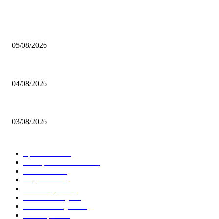
BELIEBTE BEITRÄGE
Brettspiel Kolumne – Out of the Box: Ersteindruck von Brettspielen
05/08/2026
BRETTSPIELBOX Brettspiel News 32/2026:
04/08/2026
Brettspiel Neuheiten – Herbst 2026: 1 More Time Games
03/08/2026
BELIEBTE KATEGORIEN
Spielevent
1367
Brettspielbox News
1201
Rezension
891
Allgemein
854
Familienspiel
585
Crowdfunding
530
Auszeichnungen
314
Kartenspiel
288