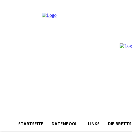
Donnerstag, August 6, 2026
Anmelden / Beitreten
STARTSEITE
DATENPOOL
LINKS
DIE BRETTS