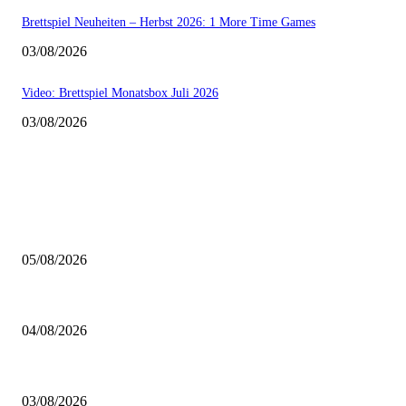
Brettspiel Neuheiten – Herbst 2026: 1 More Time Games
03/08/2026
Video: Brettspiel Monatsbox Juli 2026
03/08/2026
AUS DER REDAKTION
Brettspiel Kolumne – Out of the Box: Ersteindruck von Brettspielen
05/08/2026
BRETTSPIELBOX Brettspiel News 32/2026:
04/08/2026
Brettspiel Neuheiten – Herbst 2026: 1 More Time Games
03/08/2026