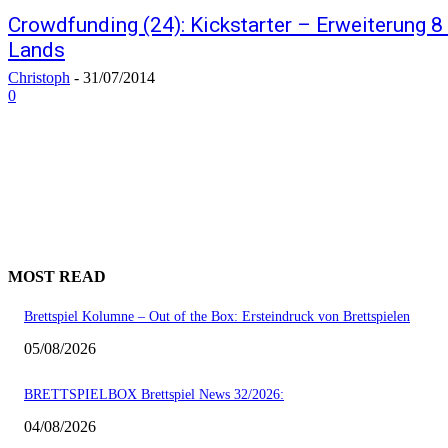
Crowdfunding (24): Kickstarter – Erweiterung 
Lands
Christoph
-
31/07/2014
0
MOST READ
Brettspiel Kolumne – Out of the Box: Ersteindruck von Brettspielen
05/08/2026
BRETTSPIELBOX Brettspiel News 32/2026:
04/08/2026