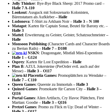
Jolly Thinker
: Bye-Bye Black Sheep: 2017 Promo card –
Halle 7 A-110
Lookout
: Ausguck mit Soloszenario Kolonisten,
Bärenstatuen als Aufkleber
– Halle
Ludonova
: T-Shirt zu Arkham Noir –
Halle 3 – N 100
Matagot
: Karten für Captain Sonar, Beutel für Barony etc. –
Halle 3
Mattel
: Erweiterung zu Geister, Geister, Schatzsuchmeister
–
Halle
Monsoon Publishing
(Character Cards and Character Boards
zu Iberian Rails) –
Halle 7 – D108
NSKN
: Dragonsgate, Mistfall Mini-Expentions
Halle 1 – G124
Osprey
: Karten für Lost Expedition –
Halle
Plan B
: AZUL Jokersteine (PreOrder evtl. auch auf der
Messe) –
Halle 3
–
O117
Placentia Games:
Promoplättchen zu Wendake –
Halle 7 – C110
Queen Games
: Queenie zu Immortals
– Halle 3
Quined Games
: Promokarte für Carson City –
Halle 3 –
Q116
Portal Games
: Alien Artifacts, Cry Havoc Plättchen, First
Martian: Goodie –
Halle 3 – Q116
Pretzel Games
: Promo zu Flick m Up: Dead of Winter –
Halle 3 – O117