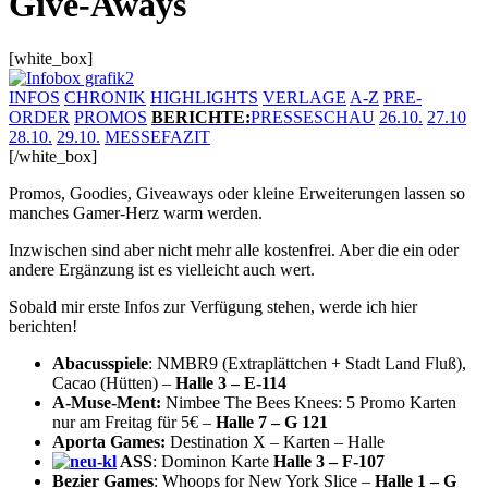
Give-Aways
[white_box]
INFOS
CHRONIK
HIGHLIGHTS
VERLAGE
A-Z
PRE-
ORDER
PROMOS
BERICHTE
:
PRESSESCHAU
26.10.
27.10
28.10.
29.10.
MESSEFAZIT
[/white_box]
Promos, Goodies, Giveaways oder kleine Erweiterungen lassen so
manches Gamer-Herz warm werden.
Inzwischen sind aber nicht mehr alle kostenfrei. Aber die ein oder
andere Ergänzung ist es vielleicht auch wert.
Sobald mir erste Infos zur Verfügung stehen, werde ich hier
berichten!
Abacusspiele
: NMBR9 (Extraplättchen + Stadt Land Fluß),
Cacao (Hütten) –
Halle 3 – E-114
A-Muse-Ment:
Nimbee The Bees Knees: 5 Promo Karten
nur am Freitag für 5€ –
Halle 7 – G 121
Aporta Games:
Destination X – Karten – Halle
ASS
: Dominon Karte
Halle 3 – F-107
Bezier Games
: Whoops for New York Slice –
Halle 1 – G