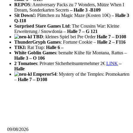
REPOS
: Anniversary Packs zu 7 Wonders, Mütze When I
Dream, Sonderkarten Secrets
– Halle 3 -B109
Sit Down!:
Plättchen zu Magic Maze (Kosten 10€)
– Halle 3
Q-118
Surprised Stare Games Ltd
: The Cousins War: Kleine
Erweiterung / Snowdonia –
Halle 7 – G 121
TBD
: kleines Spiel bei Pre Order
Halle 7 – D108
ThunderGryph Games
: Fortune Cookie –
Halle 2 – F116
TIKI:
Rat Trap:
Halle 6 –
White Goblin Games
: bemalte Kühe für Montana, Rattus –
Halle 3 – O 106
2 Tomatoes
: Privater Sicherheitsunternehmer 2€
LINK
–
Halle
EmperorS4
: Mystery of the Temples: Promokarten
–
Halle 7 – D108
AUS DER REDAKTION
Brettspiel Neuheiten – Herbst 2026: Board & Dice
09/08/2026