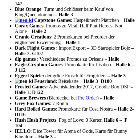
147
Blue Orange
: Turm und Schlösser beim Kauf von
King/Queendomino –
Halle 3
Captstone Games
: Haspelknecht Plättchen –
Halle
Corax Games
: Promos zu Viral, Half Pint Heroes, Not
Alone –
Halle 2 –
Cranio Creations
: 2 Promokarten bei Preorder der
englischen Erweiterung –
Halle 1
Dark Flight Games
: Import|Export – 3D Startspieler Boje –
Halle 7- G107
dlp games
: Verschiedene Promos zu Orleans –
Halle
Eagle-Gryphon Games
: Promokarte für Lisaboa –
Halle 6 –
J 112
Eggert Spiele:
der grüne Frosch für Frogriders
– Halle 3
Feuerland
: Reisekarte –
Halle 3 -D100
Frosted Games:
Adventskalender 2017, Goodie Box DSP
–
Halle 1: D122
Game Brewers
(Bierdeckel bei
Pre Order
) –
Halle
Grey Fox Games
: 7 Ronin
Hard Boiled Games
: Promokarte für Cosa Nostra –
Halle 2-
D116
Hush Hush Projects
: Fog of Love: 3 Karten
Halle 6 – F
104
IELLO
: Dice Tower für Arena of Gods, Karte für Bunny
Kingdom –
Halle 3 –