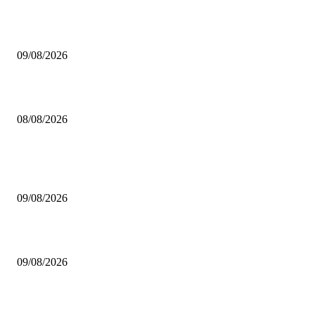
Brettspiel Crowdfunding News 32/26
09/08/2026
Brettspiel Neuheiten – Herbst 2026: Captain Games
08/08/2026
BELIEBTE BEITRÄGE
Brettspiel Neuheiten – Herbst 2026: Board & Dice
09/08/2026
Brettspiel Crowdfunding News 32/26
09/08/2026
Brettspiel Neuheiten – Herbst 2026: Captain Games