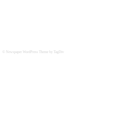
Hier könnt ihr uns folgen:
© Newspaper WordPress Theme by TagDiv