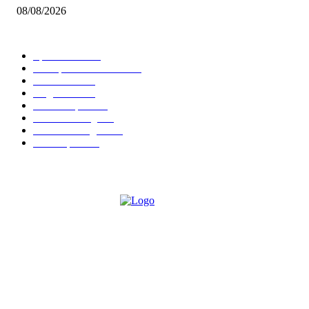
08/08/2026
BELIEBTE KATEGORIEN
Spielevent
1369
Brettspielbox News
1202
Rezension
891
Allgemein
854
Familienspiel
585
Crowdfunding
531
Auszeichnungen
314
Kartenspiel
288