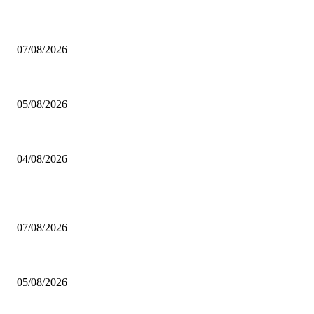
Video – Brettspiel News vom 07. August 2026
07/08/2026
Brettspiel Kolumne – Out of the Box: Ersteindruck von Brettspielen
05/08/2026
BRETTSPIELBOX Brettspiel News 32/2026:
04/08/2026
BELIEBTE BEITRÄGE
Video – Brettspiel News vom 07. August 2026
07/08/2026
Brettspiel Kolumne – Out of the Box: Ersteindruck von Brettspielen
05/08/2026