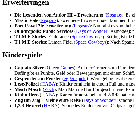
Erweiterungen
Die Legenden von Andor III – Erweiterung
(
Kosmos
): Es g
Mystic Vale
(
Pegasus
): zwei neue Erweiterungen kommen für d
Port Royal 2te Erweiterung
(
Pegasus
): Nun gibt es zum bel
Quadropolis: Public Services
(
Days of Wonder
| Asmodee): n
T.I.M.E Stories
: Endurance (
Space Cowboys
): Setting ist di
T.I.M.E Stories
: Lumen Fidei (
Space Cowboys
): Nach Spanie
Kinderspiele
Captain Silver
(
Queen Games
): Auf der Grenze zum Familiens
Dafür gibt es Punkte, Geld oder Bewegungen mit einem Schiff
Gespenster am Fenster
(
eggertspiele
): Wem gelingt es die en
Lese-Polizei
(
HABA
): Kinder ermitteln in einem Fall und müss
Misch Masch
(
Zoch
): Mau Mau mal für Fortgeschrittene. Es 
Rinho Hero
(
HABA
): Kartentürme stapeln und Würfelbattle 
Zug um Zug – Meine erste Reise
(
Days of Wonder
): schöne
1,2,3 Hexerei
(
HABA
): Schnelles Entdecken von Chips ist ge
AUS DER REDAKTION