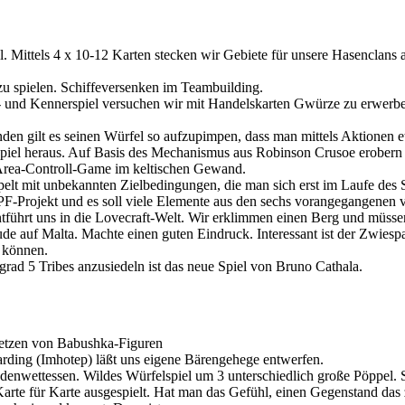
trol. Mittels 4 x 10-12 Karten stecken wir Gebiete für unsere Hasencla
zu spielen. Schiffeversenken im Teambuilding.
- und Kennerspiel versuchen wir mit Handelskarten Gwürze zu erwerbe
den gilt es seinen Würfel so aufzupimpen, dass man mittels Aktionen et
sspiel heraus. Auf Basis des Mechanismus aus Robinson Crusoe erobern 
m Area-Controll-Game im keltischen Gewand.
t mit unbekannten Zielbedingungen, die man sich erst im Laufe des Sp
GIPF-Projekt und es soll viele Elemente aus den sechs vorangegangenen 
entführt uns in die Lovecraft-Welt. Wir erklimmen einen Berg und mü
 auf Malta. Machte einen guten Eindruck. Interessant ist der Zwiespalt
u können.
rad 5 Tribes anzusiedeln ist das neue Spiel von Bruno Cathala.
setzen von Babushka-Figuren
Harding (Imhotep) läßt uns eigene Bärengehege entwerfen.
adenwettessen. Wildes Würfelspiel um 3 unterschiedlich große Pöppel. S
Karte für Karte ausgespielt. Hat man das Gefühl, einen Gegenstand das 