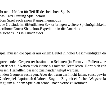
ibt neue Helden für Teil III des beliebten Spiels.
as Card Crafting Spiel heraus.
iebten Spiel auch einen Kampagnenmodus
eue Gebäude im öffentlichten Sektor bringen weitere Spielmöglichkei
e berühmte Ernest Shakelton-Expedition in die Antarktis
n zieht es uns in Lumen fidei.
piel müssen die Spieler aus einem Beutel in hoher Geschwindigkeit di
.
tsprechenden Gespenster bestimmten Schatten (in Form von Folien) zu z
en dabei auf Karten auch kleine bis mittlere Texte lesen. Hörte sich ech
müssen Tierhälften passend zueinander gefügt werden.
mit den Gegnern austragen. Aber der Turm darf nicht fallen, sonst gewi
 Kinderspieladaption ab 6 Jahren. Zug um Zug mit einfachen Wegstrec
fragt, um auf dem Spielplan schnell nach vorne zu kommen.