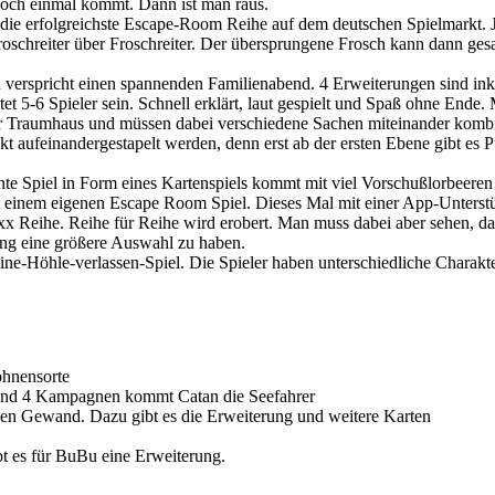
och einmal kommt. Dann ist man raus.
 die erfolgreichste Escape-Room Reihe auf dem deutschen Spielmarkt. Je
 Froschreiter über Froschreiter. Der übersprungene Frosch kann dann ge
verspricht einen spannenden Familienabend. 4 Erweiterungen sind inkl
olltet 5-6 Spieler sein. Schnell erklärt, laut gespielt und Spaß ohne E
r Traumhaus und müssen dabei verschiedene Sachen miteinander kombi
kt aufeinandergestapelt werden, denn erst ab der ersten Ebene gibt es 
nte Spiel in Form eines Kartenspiels kommt mit viel Vorschußlorbeeren
 einem eigenen Escape Room Spiel. Dieses Mal mit einer App-Unterst
 Reihe. Reihe für Reihe wird erobert. Man muss dabei aber sehen, das
ng eine größere Auswahl zu haben.
eine-Höhle-verlassen-Spiel. Die Spieler haben unterschiedliche Chara
ohnensorte
n und 4 Kampagnen kommt Catan die Seefahrer
uen Gewand. Dazu gibt es die Erweiterung und weitere Karten
bt es für BuBu eine Erweiterung.