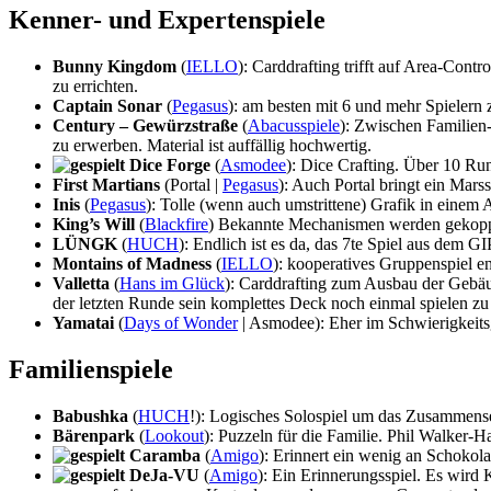
Kenner- und Expertenspiele
Bunny Kingdom
(
IELLO
): Carddrafting trifft auf Area-Con
zu errichten.
Captain Sonar
(
Pegasus
): am besten mit 6 und mehr Spielern 
Century – Gewürzstraße
(
Abacusspiele
): Zwischen Familien
zu erwerben. Material ist auffällig hochwertig.
Dice Forge
(
Asmodee
): Dice Crafting. Über 10 Run
First Martians
(Portal |
Pegasus
): Auch Portal bringt ein Mar
Inis
(
Pegasus
): Tolle (wenn auch umstrittene) Grafik in eine
King’s Will
(
Blackfire
) Bekannte Mechanismen werden gekoppel
LÜNGK
(
HUCH
): Endlich ist es da, das 7te Spiel aus dem 
Montains of Madness
(
IELLO
): kooperatives Gruppenspiel 
Valletta
(
Hans im Glück
): Carddrafting zum Ausbau der Gebäude
der letzten Runde sein komplettes Deck noch einmal spielen z
Yamatai
(
Days of Wonder
| Asmodee): Eher im Schwierigkeitsg
Familienspiele
Babushka
(
HUCH
!): Logisches Solospiel um das Zusammen
Bärenpark
(
Lookout
): Puzzeln für die Familie. Phil Walker-
Caramba
(
Amigo
): Erinnert ein wenig an Schokol
DeJa-VU
(
Amigo
): Ein Erinnerungsspiel. Es wird 