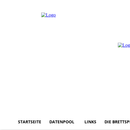
Freitag, August 7, 2026
Anmelden / Beitreten
STARTSEITE
DATENPOOL
LINKS
DIE BRETTSP