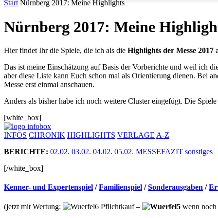
Start
Nürnberg 2017: Meine Highlights
Nürnberg 2017: Meine Highligh
Hier findet Ihr die Spiele, die ich als die
Highlights der Messe 2017
a
Das ist meine Einschätzung auf Basis der Vorberichte und weil ich di
aber diese Liste kann Euch schon mal als Orientierung dienen. Bei and
Messe erst einmal anschauen.
Anders als bisher habe ich noch weitere Cluster eingefügt. Die Spiele 
[white_box]
INFOS
CHRONIK
HIGHLIGHTS
VERLAGE
A-Z
BERICHTE
:
02.02.
03.02.
04.02.
05.02.
MESSEFAZIT
sonstiges
[/white_box]
Kenner- und Expertenspiel
/
Familienspiel
/
Sonderausgaben
/
Er
(jetzt mit Wertung:
Pflichtkauf –
wenn noch G