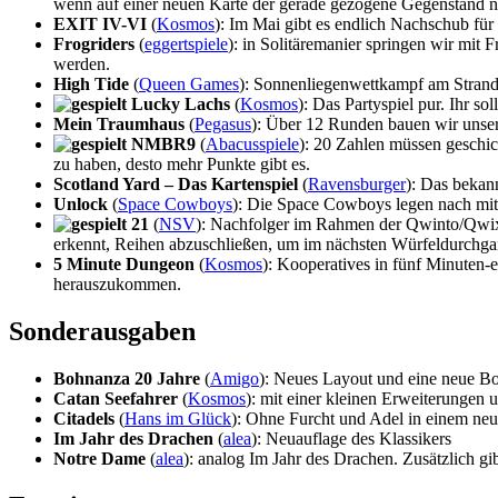
wenn auf einer neuen Karte der gerade gezogene Gegenstand n
EXIT IV-VI
(
Kosmos
): Im Mai gibt es endlich Nachschub für
Frogriders
(
eggertspiele
): in Solitäremanier springen wir mit
werden.
High Tide
(
Queen Games
): Sonnenliegenwettkampf am Strand 
Lucky Lachs
(
Kosmos
): Das Partyspiel pur. Ihr s
Mein Traumhaus
(
Pegasus
): Über 12 Runden bauen wir unse
NMBR9
(
Abacusspiele
): 20 Zahlen müssen geschic
zu haben, desto mehr Punkte gibt es.
Scotland Yard – Das Kartenspiel
(
Ravensburger
): Das bekan
Unlock
(
Space Cowboys
): Die Space Cowboys legen nach mit
21
(
NSV
): Nachfolger im Rahmen der Qwinto/Qwixx
erkennt, Reihen abzuschließen, um im nächsten Würfeldurchga
5 Minute Dungeon
(
Kosmos
): Kooperatives in fünf Minuten-
herauszukommen.
Sonderausgaben
Bohnanza 20 Jahre
(
Amigo
): Neues Layout und eine neue B
Catan Seefahrer
(
Kosmos
): mit einer kleinen Erweiterunge
Citadels
(
Hans im Glück
): Ohne Furcht und Adel in einem ne
Im Jahr des Drachen
(
alea
): Neuauflage des Klassikers
Notre Dame
(
alea
): analog Im Jahr des Drachen. Zusätzlich gi