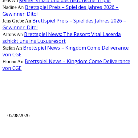
Reiner Knizia und das historische Triple
Jens
An
Brettspiel Preis – Spiel des Jahres 2026 –
Nadine
An
Gewinner: Dito!
Brettspiel Preis – Spiel des Jahres 2026 –
Jens Grebe
An
Gewinner: Dito!
Brettspiel News: The Resort: Vital Lacerda
Alfons
An
schickt uns ins Luxusresort
Brettspiel News – Kingdom Come Deliverance
Stefan
An
von CGE
Brettspiel News – Kingdom Come Deliverance
Florian
An
von CGE
AUS DER REDAKTION
Brettspiel Kolumne – Out of the Box: Ersteindruck von Brettspielen
05/08/2026
BRETTSPIELBOX Brettspiel News 32/2026: