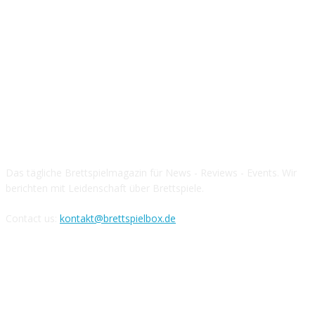
Über die Brettspielbox
Das tägliche Brettspielmagazin für News - Reviews - Events. Wir
berichten mit Leidenschaft über Brettspiele.
Contact us:
kontakt@brettspielbox.de
Hier könnt ihr uns folgen: