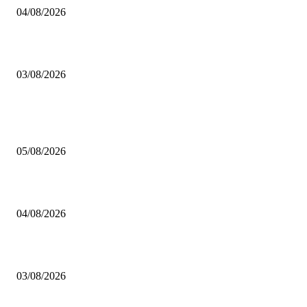
04/08/2026
Brettspiel Neuheiten – Herbst 2026: 1 More Time Games
03/08/2026
BELIEBTE BEITRÄGE
Brettspiel Kolumne – Out of the Box: Ersteindruck von Brettspielen
05/08/2026
BRETTSPIELBOX Brettspiel News 32/2026:
04/08/2026
Brettspiel Neuheiten – Herbst 2026: 1 More Time Games
03/08/2026
BELIEBTE KATEGORIEN