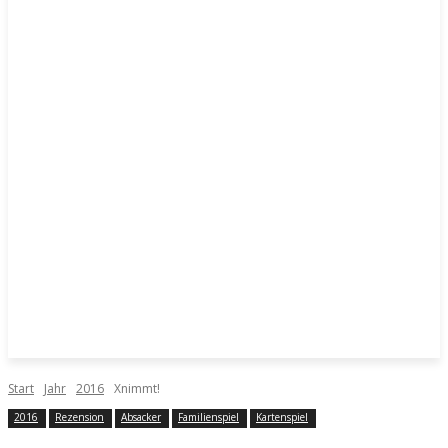
Start
Jahr
2016
Xnimmt!
2016
Rezension
Absacker
Familienspiel
Kartenspiel