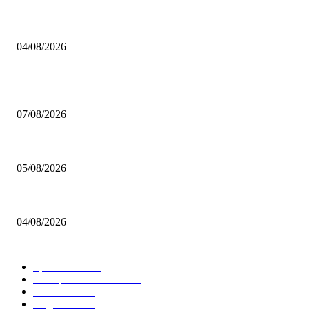
BRETTSPIELBOX Brettspiel News 32/2026:
04/08/2026
BELIEBTE BEITRÄGE
Video – Brettspiel News vom 07. August 2026
07/08/2026
Brettspiel Kolumne – Out of the Box: Ersteindruck von Brettspielen
05/08/2026
BRETTSPIELBOX Brettspiel News 32/2026:
04/08/2026
BELIEBTE KATEGORIEN
Spielevent
1367
Brettspielbox News
1202
Rezension
891
Allgemein
854