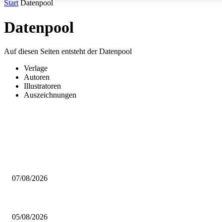
Start
Datenpool
Datenpool
Auf diesen Seiten entsteht der Datenpool
Verlage
Autoren
Illustratoren
Auszeichnungen
AUS DER REDAKTION
Video – Brettspiel News vom 07. August 2026
07/08/2026
Brettspiel Kolumne – Out of the Box: Ersteindruck von Brettspielen
05/08/2026