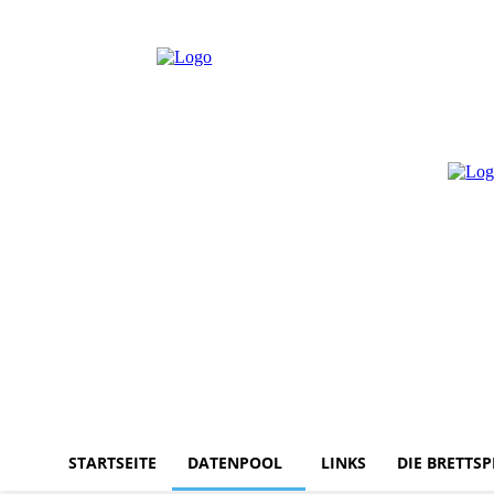
Samstag, August 8, 2026
Anmelden / Beitreten
STARTSEITE
DATENPOOL
LINKS
DIE BRETTSP