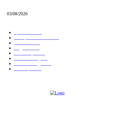
Brettspiel Neuheiten – Herbst 2026: 1 More Time Games
03/08/2026
BELIEBTE KATEGORIEN
Spielevent
1367
Brettspielbox News
1201
Rezension
891
Allgemein
854
Familienspiel
585
Crowdfunding
530
Auszeichnungen
314
Kartenspiel
288