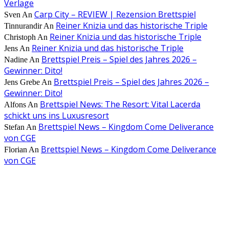
Verlage
Carp City – REVIEW | Rezension Brettspiel
Sven
An
Reiner Knizia und das historische Triple
Tinnurandir
An
Reiner Knizia und das historische Triple
Christoph
An
Reiner Knizia und das historische Triple
Jens
An
Brettspiel Preis – Spiel des Jahres 2026 –
Nadine
An
Gewinner: Dito!
Brettspiel Preis – Spiel des Jahres 2026 –
Jens Grebe
An
Gewinner: Dito!
Brettspiel News: The Resort: Vital Lacerda
Alfons
An
schickt uns ins Luxusresort
Brettspiel News – Kingdom Come Deliverance
Stefan
An
von CGE
Brettspiel News – Kingdom Come Deliverance
Florian
An
von CGE
AUS DER REDAKTION
Brettspiel Kolumne – Out of the Box: Ersteindruck von Brettspielen