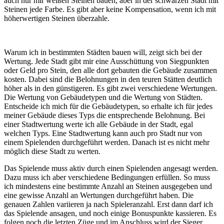
auch nur mir weißen Steinen bauen, aber in der schwarzen Stadt mit
Steinen jede Farbe. Es gibt aber keine Kompensation, wenn ich mit
höherwertigen Steinen überzahle.
Warum ich in bestimmten Städten bauen will, zeigt sich bei der
Wertung. Jede Stadt gibt mir eine Ausschüttung von Siegpunkten
oder Geld pro Stein, den alle dort gebauten die Gebäude zusammen
kosten. Dabei sind die Belohnungen in den teuren Stätten deutlich
höher als in den günstigeren. Es gibt zwei verschiedene Wertungen.
Die Wertung von Gebäudetypen und die Wertung von Städten.
Entscheide ich mich für die Gebäudetypen, so erhalte ich für jedes
meiner Gebäude dieses Typs die entsprechende Belohnung. Bei
einer Stadtwertung werte ich alle Gebäude in der Stadt, egal
welchen Typs. Eine Stadtwertung kann auch pro Stadt nur von
einem Spielenden durchgeführt werden. Danach ist es nicht mehr
möglich diese Stadt zu werten.
Das Spielende muss aktiv durch einen Spielenden angesagt werden.
Dazu muss ich aber verschiedene Bedingungen erfüllen. So muss
ich mindestens eine bestimmte Anzahl an Steinen ausgegeben und
eine gewisse Anzahl an Wertungen durchgeführt haben. Die
genauen Zahlen variieren ja nach Spieleranzahl. Erst dann darf ich
das Spielende ansagen, und noch einige Bonuspunkte kassieren. Es
folgen noch die letzten Züge und im Anschluss wird der Sieger