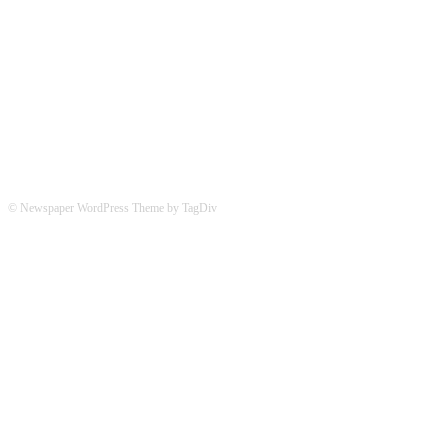
Hier könnt ihr uns folgen:
© Newspaper WordPress Theme by TagDiv