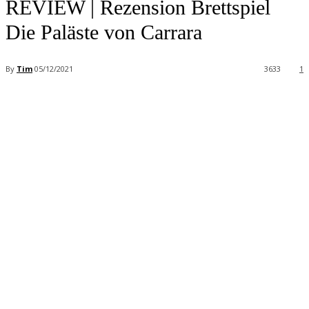
REVIEW | Rezension Brettspiel
Die Paläste von Carrara
By
Tim
05/12/2021
3633
1
Facebook
X
Pinterest
WhatsApp