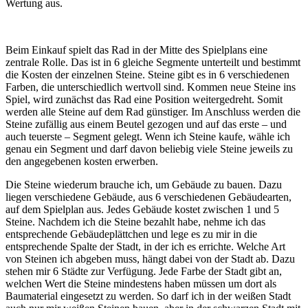
Wertung aus.
Beim Einkauf spielt das Rad in der Mitte des Spielplans eine
zentrale Rolle. Das ist in 6 gleiche Segmente unterteilt und bestimmt
die Kosten der einzelnen Steine. Steine gibt es in 6 verschiedenen
Farben, die unterschiedlich wertvoll sind. Kommen neue Steine ins
Spiel, wird zunächst das Rad eine Position weitergedreht. Somit
werden alle Steine auf dem Rad günstiger. Im Anschluss werden die
Steine zufällig aus einem Beutel gezogen und auf das erste – und
auch teuerste – Segment gelegt. Wenn ich Steine kaufe, wähle ich
genau ein Segment und darf davon beliebig viele Steine jeweils zu
den angegebenen kosten erwerben.
Die Steine wiederum brauche ich, um Gebäude zu bauen. Dazu
liegen verschiedene Gebäude, aus 6 verschiedenen Gebäudearten,
auf dem Spielplan aus. Jedes Gebäude kostet zwischen 1 und 5
Steine. Nachdem ich die Steine bezahlt habe, nehme ich das
entsprechende Gebäudeplättchen und lege es zu mir in die
entsprechende Spalte der Stadt, in der ich es errichte. Welche Art
von Steinen ich abgeben muss, hängt dabei von der Stadt ab. Dazu
stehen mir 6 Städte zur Verfügung. Jede Farbe der Stadt gibt an,
welchen Wert die Steine mindestens haben müssen um dort als
Baumaterial eingesetzt zu werden. So darf ich in der weißen Stadt