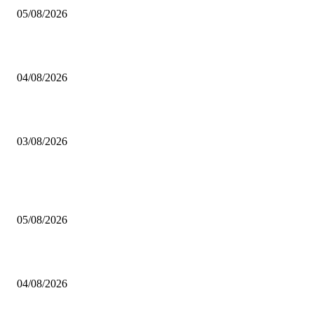
05/08/2026
BRETTSPIELBOX Brettspiel News 32/2026:
04/08/2026
Brettspiel Neuheiten – Herbst 2026: 1 More Time Games
03/08/2026
BELIEBTE BEITRÄGE
Brettspiel Kolumne – Out of the Box: Ersteindruck von Brettspielen
05/08/2026
BRETTSPIELBOX Brettspiel News 32/2026:
04/08/2026