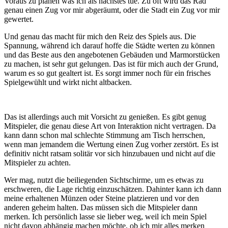
Voraus zu planen was ich als nächstes tue. Zu oft wird das Rad
genau einen Zug vor mir abgeräumt, oder die Stadt ein Zug vor mir
gewertet.
Und genau das macht für mich den Reiz des Spiels aus. Die
Spannung, während ich darauf hoffe die Städte werten zu können
und das Beste aus den angebotenen Gebäuden und Marmorstücken
zu machen, ist sehr gut gelungen. Das ist für mich auch der Grund,
warum es so gut gealtert ist. Es sorgt immer noch für ein frisches
Spielgewühlt und wirkt nicht altbacken.
Das ist allerdings auch mit Vorsicht zu genießen. Es gibt genug
Mitspieler, die genau diese Art von Interaktion nicht vertragen. Da
kann dann schon mal schlechte Stimmung am Tisch herrschen,
wenn man jemandem die Wertung einen Zug vorher zerstört. Es ist
definitiv nicht ratsam solitär vor sich hinzubauen und nicht auf die
Mitspieler zu achten.
Wer mag, nutzt die beiliegenden Sichtschirme, um es etwas zu
erschweren, die Lage richtig einzuschätzen. Dahinter kann ich dann
meine erhaltenen Münzen oder Steine platzieren und vor den
anderen geheim halten. Das müssen sich die Mitspieler dann
merken. Ich persönlich lasse sie lieber weg, weil ich mein Spiel
nicht davon abhängig machen möchte, ob ich mir alles merken