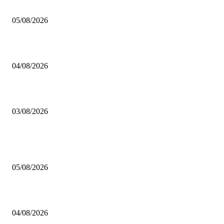
Brettspiel Kolumne – Out of the Box: Ersteindruck von Brettspielen
05/08/2026
BRETTSPIELBOX Brettspiel News 32/2026:
04/08/2026
Brettspiel Neuheiten – Herbst 2026: 1 More Time Games
03/08/2026
BELIEBTE BEITRÄGE
Brettspiel Kolumne – Out of the Box: Ersteindruck von Brettspielen
05/08/2026
BRETTSPIELBOX Brettspiel News 32/2026:
04/08/2026