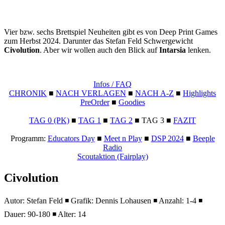
Vier bzw. sechs Brettspiel Neuheiten gibt es von Deep Print Games
zum Herbst 2024. Darunter das Stefan Feld Schwergewicht
Civolution
. Aber wir wollen auch den Blick auf
Intarsia
lenken.
Infos / FAQ
CHRONIK
■
NACH VERLAGEN
■
NACH A-Z
■
Highlights
PreOrder
■
Goodies
TAG 0 (PK)
■
TAG 1
■
TAG 2
■ TAG 3 ■
FAZIT
Programm:
Educators Day
■
Meet n Play
■
DSP 2024
■
Beeple
Radio
Scoutaktion (Fairplay)
Civolution
Autor: Stefan Feld ◾ Grafik: Dennis Lohausen ◾ Anzahl: 1-4 ◾
Dauer: 90-180 ◾ Alter: 14