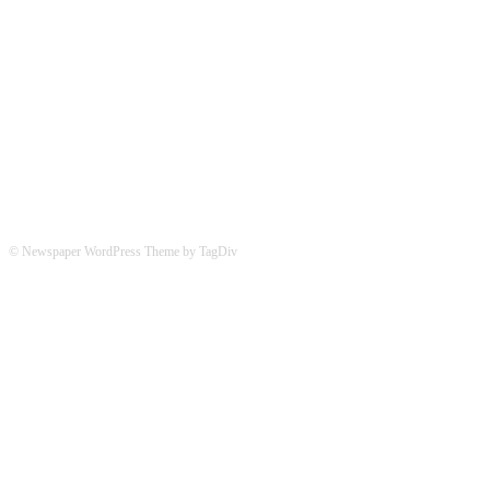
Hier könnt ihr uns folgen:
© Newspaper WordPress Theme by TagDiv