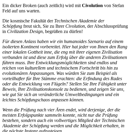
Ein dicker Broken (auch zeitlich) wird mit
Civolution
von Stefan
Feld auf uns warten.
Die kosmische Fakultät der
Technischen Akademie der
Schöpfung
freut sich, Sie zu Ihrer
Civolution
, der Abschlussprüfung
in
Civilization Design
, begrüßen zu dürfen!
Für diesen Anlass haben wir ein humanoides Szenario auf einem
isolierten Kontinent vorbereitet. Hier hat jeder von Ihnen den Rang
einer lokalen Gottheit inne, die eng mit ihrer eigenen Zivilisation
verbunden ist und diese zum Erfolg über die anderen Zivilisationen
führen muss. Ihre Entwicklungsmöglichkeiten sind endlos und
reichen von kulturellem und technischem Fortschritt bis hin zu
evolutionären Anpassungen. Was würden Sie zum Beispiel als
vorteilhafter für Ihre Stämme erachten: die Erfindung des Rades
oder die Entwicklung von Flügeln? Stellen Sie Ihre Fähigkeit unter
Beweis, Ihre Zivilisationskonsole zu bedienen, und zeigen Sie uns,
wie gut Sie sich an veränderliche Umweltbedingungen und ein
leichtes Schöpfungschaos anpassen können.
Wenn die Prüfung nach vier Ären endet, wird derjenige, der die
meisten Erfolgspunkte sammeln konnte, nicht nur die Prüfung
bestehen, sondern auch ein vollwertiges Mitglied der Technischen
Akademie der Schöpfung werden und die Möglichkeit erhalten, in
die nächste Instanz aufzusteigen.