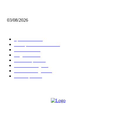
Brettspiel Neuheiten – Herbst 2026: 1 More Time Games
03/08/2026
BELIEBTE KATEGORIEN
Spielevent
1367
Brettspielbox News
1201
Rezension
891
Allgemein
854
Familienspiel
585
Crowdfunding
530
Auszeichnungen
314
Kartenspiel
288