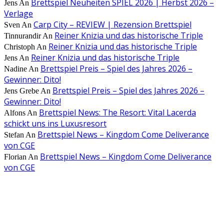
Brettspiel Neuheiten SPIEL 2026 | Herbst 2026 –
Jens
An
Verlage
Carp City – REVIEW | Rezension Brettspiel
Sven
An
Reiner Knizia und das historische Triple
Tinnurandir
An
Reiner Knizia und das historische Triple
Christoph
An
Reiner Knizia und das historische Triple
Jens
An
Brettspiel Preis – Spiel des Jahres 2026 –
Nadine
An
Gewinner: Dito!
Brettspiel Preis – Spiel des Jahres 2026 –
Jens Grebe
An
Gewinner: Dito!
Brettspiel News: The Resort: Vital Lacerda
Alfons
An
schickt uns ins Luxusresort
Brettspiel News – Kingdom Come Deliverance
Stefan
An
von CGE
Brettspiel News – Kingdom Come Deliverance
Florian
An
von CGE
AUS DER REDAKTION