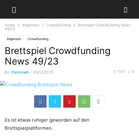
Home
Allgemein
Crowdfunding
Brettspiel Crowdfunding News
49/23
Allgemein
Crowdfunding
Brettspiel Crowdfunding
News 49/23
1151
0
By
Christoph
-
09/12/2023
Es ist etwas ruhiger geworden auf den
Brettspielplattformen.