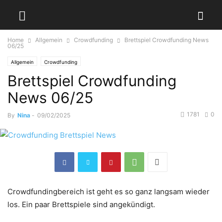
Home
Allgemein
Crowdfunding
Brettspiel Crowdfunding News
06/25
Allgemein
Crowdfunding
Brettspiel Crowdfunding
News 06/25
1781
0
By
Nina
-
09/02/2025
Crowdfundingbereich ist geht es so ganz langsam wieder
los. Ein paar Brettspiele sind angekündigt.