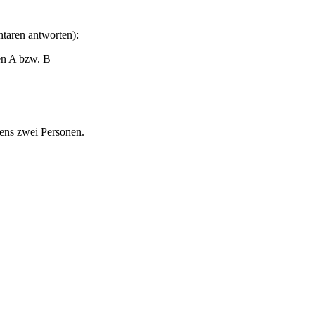
taren antworten):
en A bzw. B
tens zwei Personen.