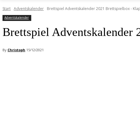
Start
Adventskalender
Brettspiel Adventskalender 2021 Brettspielbox - Kla
Adventskalender
Brettspiel Adventskalender 
By
Christoph
15/12/2021
Facebook
X
Pinterest
WhatsApp