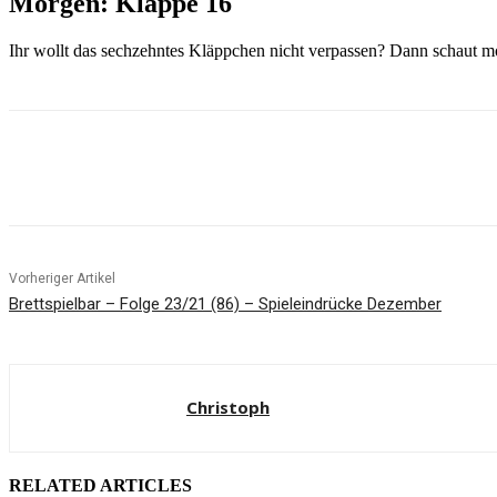
Morgen: Klappe
16
Ihr wollt das sechzehntes Kläppchen nicht verpassen? Dann schaut m
Facebook
X
Pinterest
WhatsApp
Vorheriger Artikel
Brettspielbar – Folge 23/21 (86) – Spieleindrücke Dezember
Christoph
RELATED ARTICLES