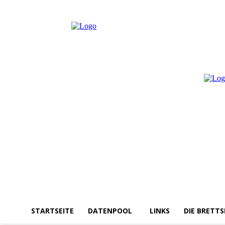
Sonntag, August 9, 2026
Anmelden / Beitreten
STARTSEITE
DATENPOOL
LINKS
DIE BRETTS