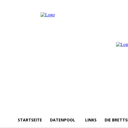
Samstag, August 8, 2026
Anmelden / Beitreten
STARTSEITE
DATENPOOL
LINKS
DIE BRETTS