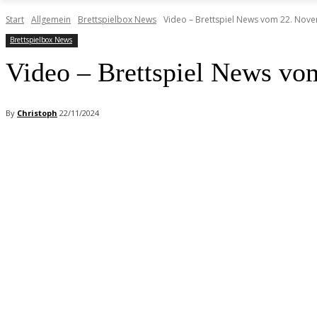
Start
Allgemein
Brettspielbox News
Video – Brettspiel News vom 22. Nov
Brettspielbox News
Video – Brettspiel News v
By
Christoph
22/11/2024
Facebook
X
Pinterest
WhatsApp