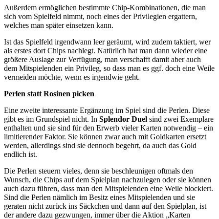
Außerdem ermöglichen bestimmte Chip-Kombinationen, die man
sich vom Spielfeld nimmt, noch eines der Privilegien ergattern,
welches man später einsetzen kann.
Ist das Spielfeld irgendwann leer geräumt, wird zudem taktiert, wer
als erstes dort Chips nachlegt. Natürlich hat man dann wieder eine
größere Auslage zur Verfügung, man verschafft damit aber auch
dem Mitspielenden ein Privileg, so dass man es ggf. doch eine Weile
vermeiden möchte, wenn es irgendwie geht.
Perlen statt Rosinen picken
Eine zweite interessante Ergänzung im Spiel sind die Perlen. Diese
gibt es im Grundspiel nicht. In
Splendor Duel
sind zwei Exemplare
enthalten und sie sind für den Erwerb vieler Karten notwendig – ein
limitierender Faktor. Sie können zwar auch mit Goldkarten ersetzt
werden, allerdings sind sie dennoch begehrt, da auch das Gold
endlich ist.
Die Perlen steuern vieles, denn sie beschleunigen oftmals den
Wunsch, die Chips auf dem Spielplan nachzulegen oder sie können
auch dazu führen, dass man den Mitspielenden eine Weile blockiert.
Sind die Perlen nämlich im Besitz eines Mitspielenden und sie
geraten nicht zurück ins Säckchen und dann auf den Spielplan, ist
der andere dazu gezwungen, immer über die Aktion „Karten