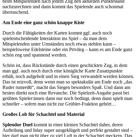
beim Mitspielenden nach jedem Zug den aktuellen Punktestand
nachzurechnen und dann kommt das Spielende auch schonmal
überraschend.
Am Ende eine ganz schön knappe Kiste
Durch die Fähigkeiten der Karten kommt ggf. auch noch
spielentscheidende Interaktion ins Spiel – da man dem
Mitspielenden unter Umständen noch etwas stehlen kann –
beispielsweise Edelsteine oder ein Privileg – kann es am Ende ganz
schön eng und spannend werden.
Schön ist, dass Rückstände durch einen geschickten Zug, in dem
man ggf. auch noch durch eine königliche Karte Zusatzpunkte
erhält, noch aufgeholt und in einen Sieg verwandelt werden können.
Das ist reizvoll, denn wenn man so spektakulär am Ende noch „das
Ruder rumreißt“, macht das Siegen besonders Spaß. Und dann am
besten direkt noch eine Revanche. Die Spielzeit-Angabe passt bei
geübten Spieler:innen dann nur noch bedingt, denn dann spielt man
schneller – sofern man nicht zur Grübler-Fraktion gehört…
Großes Lob für Schachtel und Material
Splendor Duel
kommt in einer kleinen Schachtel daher, deren
Aufteilung und Inlay super ausgeklügelt und perfekt gestaltet sind –
hier darf man nicht über zu viel Luft in der Schachtel meckern. Das