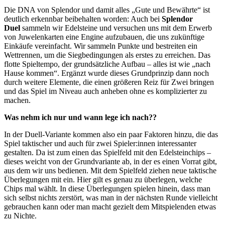
Die DNA von Splendor und damit alles „Gute und Bewährte“ ist
deutlich erkennbar beibehalten worden: Auch bei
Splendor
Duel
sammeln wir Edelsteine und versuchen uns mit dem Erwerb
von Juwelenkarten eine Engine aufzubauen, die uns zukünftige
Einkäufe vereinfacht. Wir sammeln Punkte und bestreiten ein
Wettrennen, um die Siegbedingungen als erstes zu erreichen. Das
flotte Spieltempo, der grundsätzliche Aufbau – alles ist wie „nach
Hause kommen“. Ergänzt wurde dieses Grundprinzip dann noch
durch weitere Elemente, die einen größeren Reiz für Zwei bringen
und das Spiel im Niveau auch anheben ohne es komplizierter zu
machen.
Was nehm ich nur und wann lege ich nach??
In der Duell-Variante kommen also ein paar Faktoren hinzu, die das
Spiel taktischer und auch für zwei Spieler:innen interessanter
gestalten. Da ist zum einen das Spielfeld mit den Edelsteinchips –
dieses weicht von der Grundvariante ab, in der es einen Vorrat gibt,
aus dem wir uns bedienen. Mit dem Spielfeld ziehen neue taktische
Überlegungen mit ein. Hier gilt es genau zu überlegen, welche
Chips mal wählt. In diese Überlegungen spielen hinein, dass man
sich selbst nichts zerstört, was man in der nächsten Runde vielleicht
gebrauchen kann oder man macht gezielt dem Mitspielenden etwas
zu Nichte.