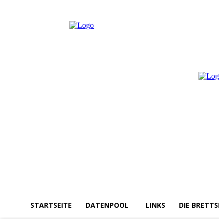
Freitag, August 7, 2026
Anmelden / Beitreten
STARTSEITE
DATENPOOL
LINKS
DIE BRETTS