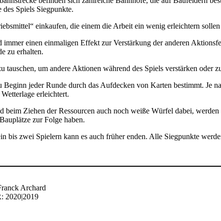
nhstrecke befinden sich zahlreiche Bahnhöfe, die auf Baufeldern best
e des Spiels Siegpunkte.
bsmittel“ einkaufen, die einem die Arbeit ein wenig erleichtern solle
nd immer einen einmaligen Effekt zur Verstärkung der anderen Aktionsfe
e zu erhalten.
i zu tauschen, um andere Aktionen während des Spiels verstärken oder zu
 zu Beginn jeder Runde durch das Aufdecken von Karten bestimmt. Je na
etterlage erleichtert.
nd beim Ziehen der Ressourcen auch noch weiße Würfel dabei, werden di
 Bauplätze zur Folge haben.
 ein bis zwei Spielern kann es auch früher enden. Alle Siegpunkte werd
ranck Archard
 2020|2019