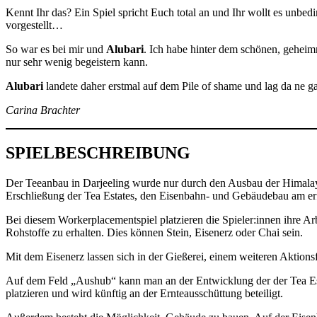
Kennt Ihr das? Ein Spiel spricht Euch total an und Ihr wollt es unbed
vorgestellt…
So war es bei mir und
Alubari
. Ich habe hinter dem schönen, geheim
nur sehr wenig begeistern kann.
Alubari
landete daher erstmal auf dem Pile of shame und lag da ne g
Carina Brachter
SPIELBESCHREIBUNG
Der Teeanbau in Darjeeling wurde nur durch den Ausbau der Himalayan
Erschließung der Tea Estates, den Eisenbahn- und Gebäudebau am erf
Bei diesem Workerplacementspiel platzieren die Spieler:innen ihre Arb
Rohstoffe zu erhalten. Dies können Stein, Eisenerz oder Chai sein.
Mit dem Eisenerz lassen sich in der Gießerei, einem weiteren Aktion
Auf dem Feld „Aushub“ kann man an der Entwicklung der der Tea Esta
platzieren und wird künftig an der Ernteausschüttung beteiligt.