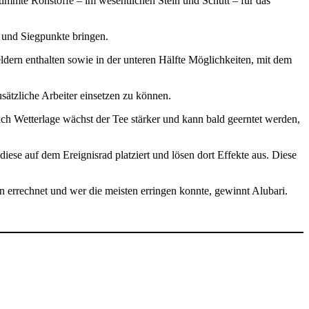
immte Rohstoffe – im wesentlichen Stein und Schutt – für das
n und Siegpunkte bringen.
ldern enthalten sowie in der unteren Hälfte Möglichkeiten, mit dem
sätzliche Arbeiter einsetzen zu können.
ch Wetterlage wächst der Tee stärker und kann bald geerntet werden,
ese auf dem Ereignisrad platziert und lösen dort Effekte aus. Diese
en errechnet und wer die meisten erringen konnte, gewinnt Alubari.