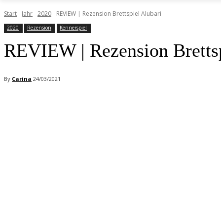
Start
Jahr
2020
REVIEW | Rezension Brettspiel Alubari
2020
Rezension
Kennerspiel
REVIEW | Rezension Brettsp
By
Carina
24/03/2021
Facebook
X
Pinterest
WhatsApp