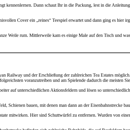
ingt kennenlernen. Dann schaut Ihr in die Packung, lest in die Anleitung
nisvollen Cover ein „reines“ Teespiel erwartet und dann ging es hier 
anze Weile rum. Mittlerweile kam es einige Male auf den Tisch und was i
 Railway und der Erschließung der zahlreichen Tea Estates möglich. D
olgreichsten voranzutreiben und am Spielende dadurch die meisten Sie
eiter auf unterschiedlichen Aktionsfeldern und lösen so unterschiedlich
sfeld, Schienen bauen, mit denen man dann an der Eisenbahnstrecke ba
te mitwirken. Hier sind Schuttwürfel zu entfernen. Wurden von einem 