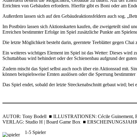
Außerdem besteht die Möglichkeit, Gebäude zu bauen. Auf der Eisenba
Errichten von Gebäuden erfordern. Hierfür gibt es Boni oder am End
Außerdem lassen sich auf den Gebäudeaktionsfeldern auch sog. „Betrie
Im Postbüro lassen sich Aktionskarten kaufen, die zweigeteilt sind u
Erreichen bestimmter Erfolge im Spiel zusätzliche Punkte am Spielend
Die letzte Möglichkeit besteht darin, geerntete Teeblätter gegen Cha
Ein weiteres wichtiges Element im Spiel ist das Wetter: Dieses wird
Schuttabbau wird behindert oder der Schienenbau aufgrund der guten W
Zudem mischt das Spiel selbst auch noch über ein Aktionsrad mit. Si
können beispielsweise Ernten auslösen oder die Sperrung bestimmter
Das Spiel endet, sobald der letzte Streckenabschnitt gebaut wird; bei
AUTOR: Tony Bodell ■ ILLUSTRATIONEN: Cécile Guinement, F
VERLAG: Studio H | Board Game Box ■ ERSCHEINUNGSJAHR:
1-5 Spieler