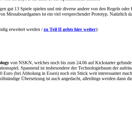
en gut 13 Spiele spielen und mir diverse andere von den Regeln oder 
n Messaboardgames ist ein viel versprechender Prototyp. Natürlich d
ndig erweitert werden /
zu Teil II gehts hier weiter
):
ology
von NSKN, welches noch bis zum 24.06 auf Kickstarter gefundet w
ationsspiel. Spannend ist insbesondere der Technologiebaum der aufein
30 Euro (bei Abholung in Essen) noch ein Stück weit interessanter macht
ne vollständige Übersetzung ist auch angedacht, allerdings werden dann 