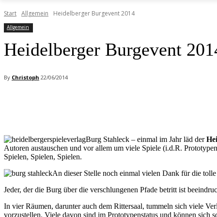
Start
Allgemein
Heidelberger Burgevent 2014
Allgemein
Heidelberger Burgevent 201
By
Christoph
22/06/2014
Facebook
X
Pinterest
WhatsApp
Burg Stahleck – einmal im Jahr läd der
Hei
Autoren austauschen und vor allem um viele Spiele (i.d.R. Prototype
Spielen, Spielen, Spielen.
An dieser Stelle noch einmal vielen Dank für die toll
Jeder, der die Burg über die verschlungenen Pfade betritt ist beeindr
In vier Räumen, darunter auch dem Rittersaal, tummeln sich viele Ver
vorzustellen. Viele davon sind im Prototypenstatus und können sich 