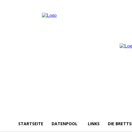
Freitag, August 7, 2026
Anmelden / Beitreten
STARTSEITE
DATENPOOL
LINKS
DIE BRETTS