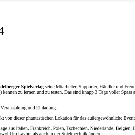
4
delberger Spielverlag
seine Mitarbeiter, Supporter, Händler und Freun
n) kennen zu lernen und zu testen. Das sind knapp 3 Tage voller Spas
e Veranstaltung und Einladung.
uckt von dieser phantastischen Lokation für das außergewöhnliche Event
lage aus Italien, Frankreich, Polen, Tschechien, Niederlande, Belgien,
sowohl im Layout als auch in der Spielmechnik ändern.