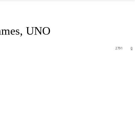
Games, UNO
2791
0