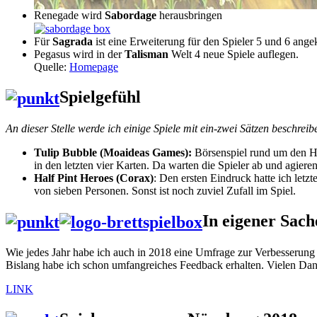
Renegade wird
Sabordage
herausbringen
Für
Sagrada
ist eine Erweiterung für den Spieler 5 und 6 an
Pegasus wird in der
Talisman
Welt 4 neue Spiele auflegen.
Quelle:
Homepage
Spielgefühl
An dieser Stelle werde ich einige Spiele mit ein-zwei Sätzen beschreib
Tulip Bubble (Moaideas Games):
Börsenspiel rund um den Hy
in den letzten vier Karten. Da warten die Spieler ab und agiere
Half Pint Heroes (Corax)
: Den ersten Eindruck hatte ich letzt
von sieben Personen. Sonst ist noch zuviel Zufall im Spiel.
In eigener Sac
Wie jedes Jahr habe ich auch in 2018 eine Umfrage zur Verbesserung d
Bislang habe ich schon umfangreiches Feedback erhalten. Vielen Dank
LINK