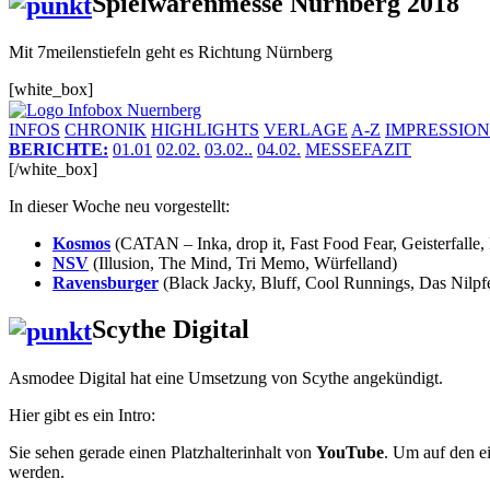
Spielwarenmesse Nürnberg 2018
Mit 7meilenstiefeln geht es Richtung Nürnberg
[white_box]
INFOS
CHRONIK
HIGHLIGHTS
VERLAGE
A-Z
IMPRESSION
BERICHTE:
01.01
02.02.
03.02..
04.02.
MESSEFAZIT
[/white_box]
In dieser Woche neu vorgestellt:
Kosmos
(CATAN – Inka, drop it, Fast Food Fear, Geisterfalle,
NSV
(Illusion, The Mind, Tri Memo, Würfelland)
Ravensburger
(Black Jacky, Bluff, Cool Runnings, Das Nilpf
Scythe Digital
Asmodee Digital hat eine Umsetzung von Scythe angekündigt.
Hier gibt es ein Intro:
Sie sehen gerade einen Platzhalterinhalt von
YouTube
. Um auf den ei
werden.