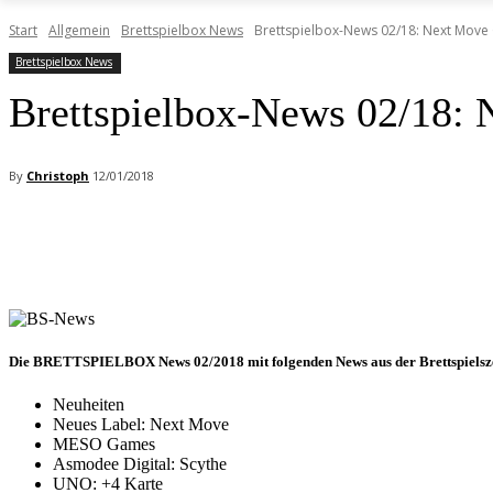
Start
Allgemein
Brettspielbox News
Brettspielbox-News 02/18: Next Mo
Brettspielbox News
Brettspielbox-News 02/18
By
Christoph
12/01/2018
Facebook
X
Pinterest
WhatsApp
Die
BRETTSPIELBOX News 02/2018
mit folgenden News aus der Brettspielsz
Neuheiten
Neues Label: Next Move
MESO Games
Asmodee Digital: Scythe
UNO: +4 Karte