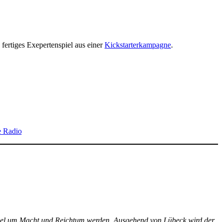
 fertiges Exepertenspiel aus einer
Kickstarterkampagne
.
e Radio
en Spiel um Macht und Reichtum werden. Ausgehend von Lübeck wird der