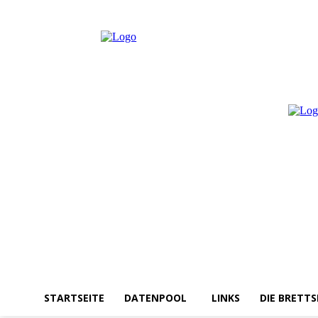
Donnerstag, August 6, 2026
Anmelden / Beitreten
STARTSEITE
DATENPOOL
LINKS
DIE BRETTS