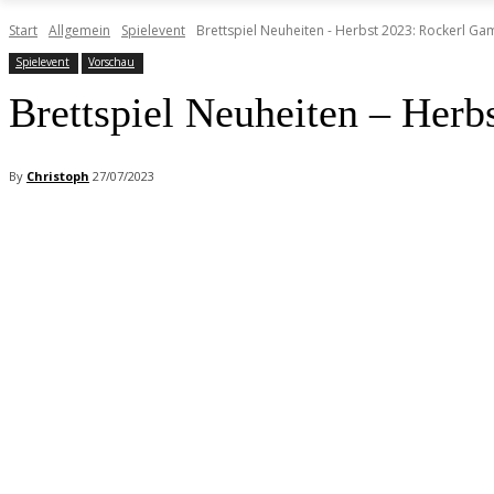
Start
Allgemein
Spielevent
Brettspiel Neuheiten - Herbst 2023: Rockerl Ga
Spielevent
Vorschau
Brettspiel Neuheiten – Her
By
Christoph
27/07/2023
Facebook
X
Pinterest
WhatsApp