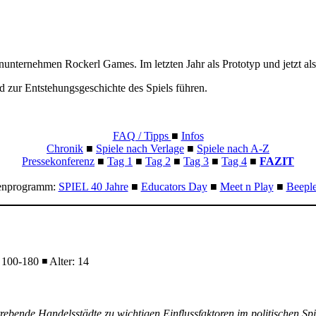
nunternehmen Rockerl Games. Im letzten Jahr als Prototyp und jetzt als
 zur Entstehungsgeschichte des Spiels führen.
FAQ / Tipps
■
Infos
Chronik
■
Spiele nach Verlage
■
Spiele nach A-Z
Pressekonferenz
■
Tag 1
■
Tag 2
■
Tag 3
■
Tag 4
■
FAZIT
nprogramm:
SPIEL 40 Jahre
■
Educators Day
■
Meet n Play
■
Beepl
100-180 ◾ Alter: 14
 aufstrebende Handelsstädte zu wichtigen Einflussfaktoren im politisch