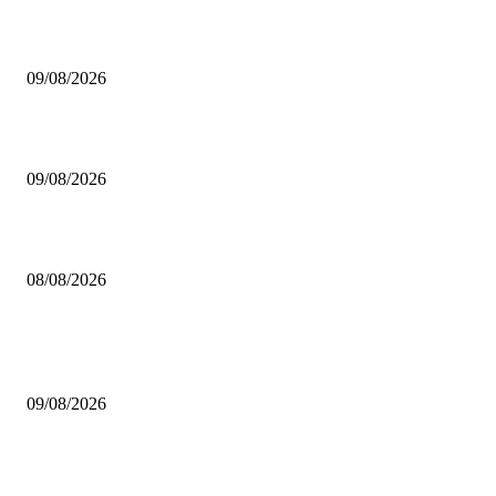
Brettspiel Neuheiten – Herbst 2026: Board & Dice
09/08/2026
Brettspiel Crowdfunding News 32/26
09/08/2026
Brettspiel Neuheiten – Herbst 2026: Captain Games
08/08/2026
BELIEBTE BEITRÄGE
Brettspiel Neuheiten – Herbst 2026: Board & Dice
09/08/2026
Brettspiel Crowdfunding News 32/26