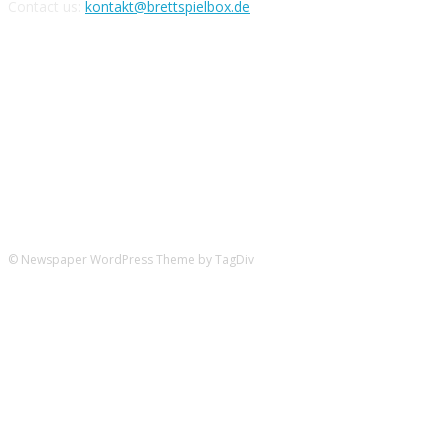
Contact us:
kontakt@brettspielbox.de
Hier könnt ihr uns folgen:
© Newspaper WordPress Theme by TagDiv