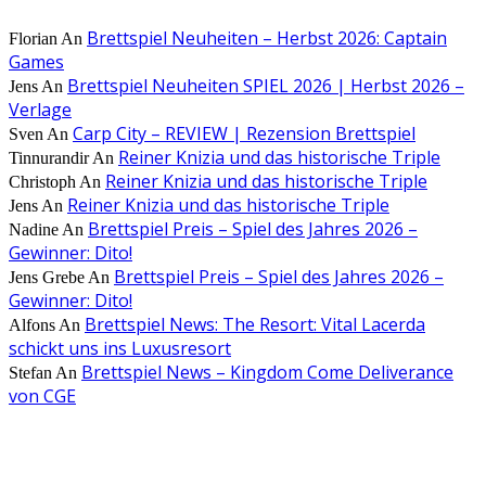
Brettspiel Neuheiten – Herbst 2026: Captain
Florian
An
Games
Brettspiel Neuheiten SPIEL 2026 | Herbst 2026 –
Jens
An
Verlage
Carp City – REVIEW | Rezension Brettspiel
Sven
An
Reiner Knizia und das historische Triple
Tinnurandir
An
Reiner Knizia und das historische Triple
Christoph
An
Reiner Knizia und das historische Triple
Jens
An
Brettspiel Preis – Spiel des Jahres 2026 –
Nadine
An
Gewinner: Dito!
Brettspiel Preis – Spiel des Jahres 2026 –
Jens Grebe
An
Gewinner: Dito!
Brettspiel News: The Resort: Vital Lacerda
Alfons
An
schickt uns ins Luxusresort
Brettspiel News – Kingdom Come Deliverance
Stefan
An
von CGE
AUS DER REDAKTION