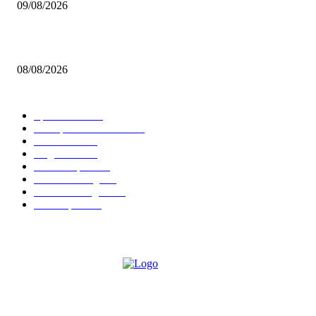
09/08/2026
Brettspiel Neuheiten – Herbst 2026: Captain Games
08/08/2026
BELIEBTE KATEGORIEN
Spielevent
1369
Brettspielbox News
1202
Rezension
891
Allgemein
854
Familienspiel
585
Crowdfunding
531
Auszeichnungen
314
Kartenspiel
288