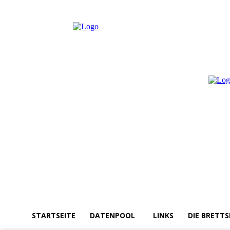
Freitag, August 7, 2026
Anmelden / Beitreten
STARTSEITE
DATENPOOL
LINKS
DIE BRETTS