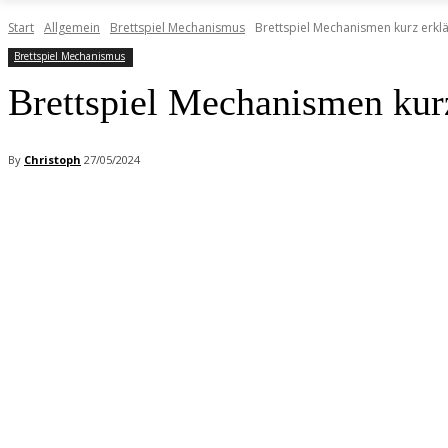
Start
Allgemein
Brettspiel Mechanismus
Brettspiel Mechanismen kurz erkl
Brettspiel Mechanismus
Brettspiel Mechanismen kur
By
Christoph
27/05/2024
Facebook
X
Pinterest
WhatsApp