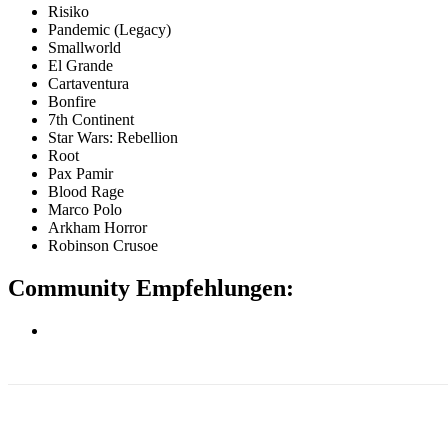
Risiko
Pandemic (Legacy)
Smallworld
El Grande
Cartaventura
Bonfire
7th Continent
Star Wars: Rebellion
Root
Pax Pamir
Blood Rage
Marco Polo
Arkham Horror
Robinson Crusoe
Community Empfehlungen:
Facebook
X
Pinterest
WhatsApp