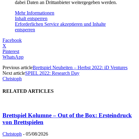
dabei Daten an Drittanbieter weitergegeben werden.
Mehr Informationen
Inhalt entsperren
Erforderlichen Service akzeptieren und Inhalte
entsperren
Facebook
X
Pinterest
WhatsApp
Previous article
Brettspiel Neuheiten – Herbst 2022: iD Ventures
Next article
SPIEL 2022: Research Day
Christoph
RELATED ARTICLES
Brettspiel Kolumne – Out of the Box: Ersteindruck
von Brettspielen
Christoph
-
05/08/2026