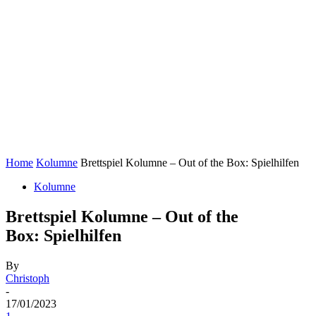
Home
Kolumne
Brettspiel Kolumne – Out of the Box: Spielhilfen
Kolumne
Brettspiel Kolumne – Out of the
Box: Spielhilfen
By
Christoph
-
17/01/2023